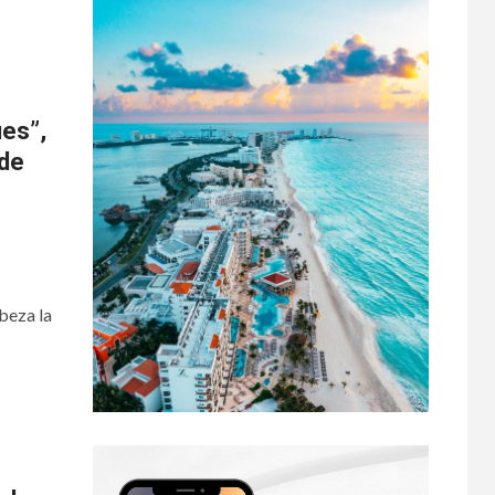
ues”,
 de
beza la