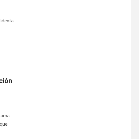
sidenta
ción
grama
 que