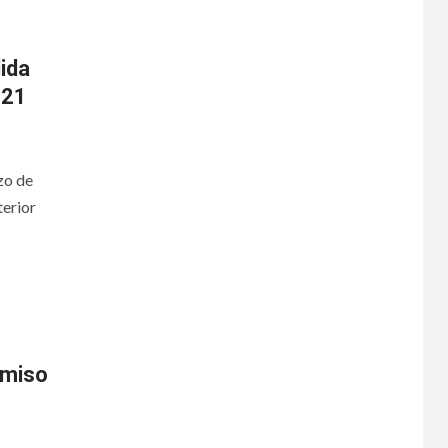
lida
021
zo de
terior
omiso