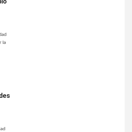
plo
idad
 la
ades
dad