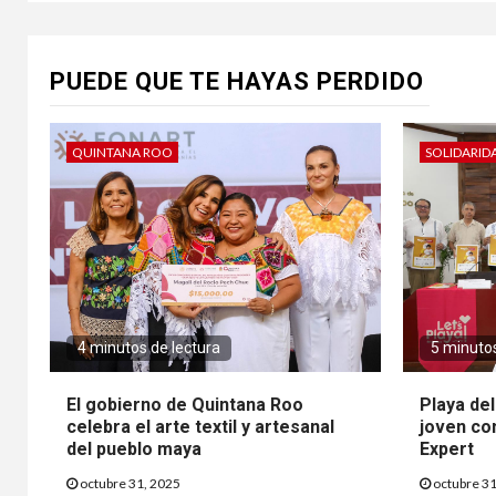
PUEDE QUE TE HAYAS PERDIDO
QUINTANA ROO
SOLIDARID
4 minutos de lectura
5 minutos
El gobierno de Quintana Roo
Playa de
celebra el arte textil y artesanal
joven co
del pueblo maya
Expert
octubre 31, 2025
octubre 31