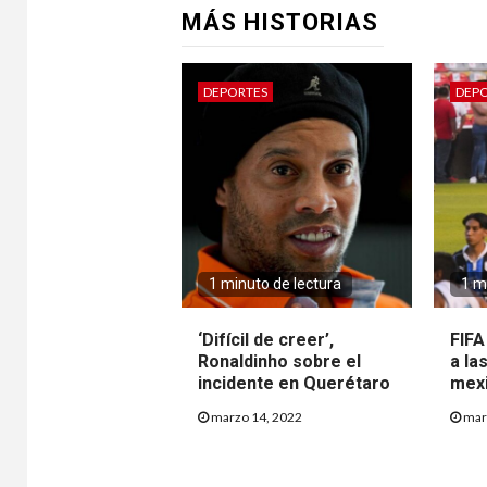
MÁS HISTORIAS
DEPORTES
DEP
1 minuto de lectura
1 m
‘Difícil de creer’,
FIFA
Ronaldinho sobre el
a la
incidente en Querétaro
mex
marzo 14, 2022
mar