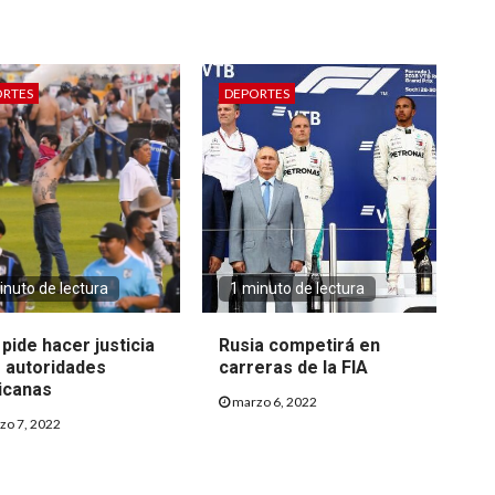
ORTES
DEPORTES
inuto de lectura
1 minuto de lectura
 pide hacer justicia
Rusia competirá en
s autoridades
carreras de la FIA
icanas
marzo 6, 2022
zo 7, 2022