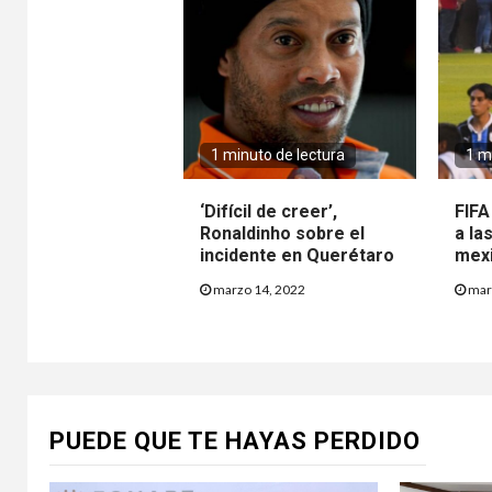
1 minuto de lectura
1 m
‘Difícil de creer’,
FIFA
Ronaldinho sobre el
a la
incidente en Querétaro
mex
marzo 14, 2022
mar
PUEDE QUE TE HAYAS PERDIDO