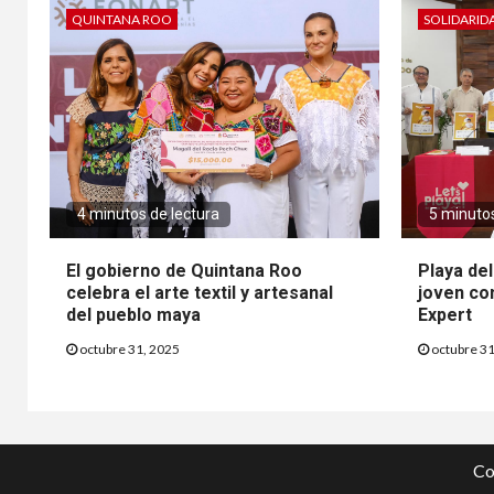
QUINTANA ROO
SOLIDARID
4 minutos de lectura
5 minutos
El gobierno de Quintana Roo
Playa de
celebra el arte textil y artesanal
joven co
del pueblo maya
Expert
octubre 31, 2025
octubre 31
Co