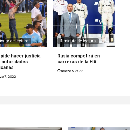
inuto de lectura
1 minuto de lectura
 pide hacer justicia
Rusia competirá en
s autoridades
carreras de la FIA
icanas
marzo 6, 2022
zo 7, 2022