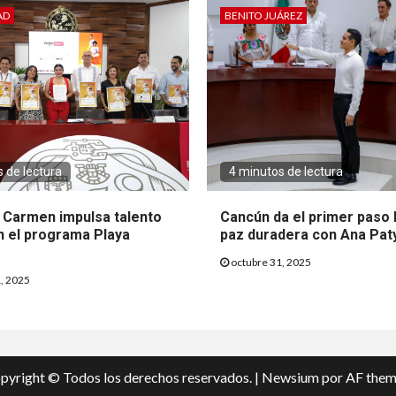
AD
BENITO JUÁREZ
 de lectura
4 minutos de lectura
l Carmen impulsa talento
Cancún da el primer paso 
n el programa Playa
paz duradera con Ana Pat
octubre 31, 2025
, 2025
pyright © Todos los derechos reservados.
|
Newsium
por AF them