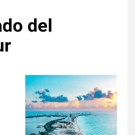
do del
ur