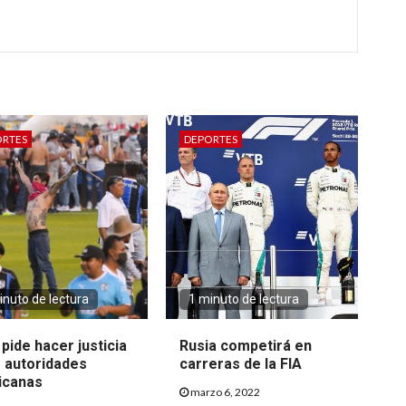
ORTES
DEPORTES
inuto de lectura
1 minuto de lectura
 pide hacer justicia
Rusia competirá en
s autoridades
carreras de la FIA
icanas
marzo 6, 2022