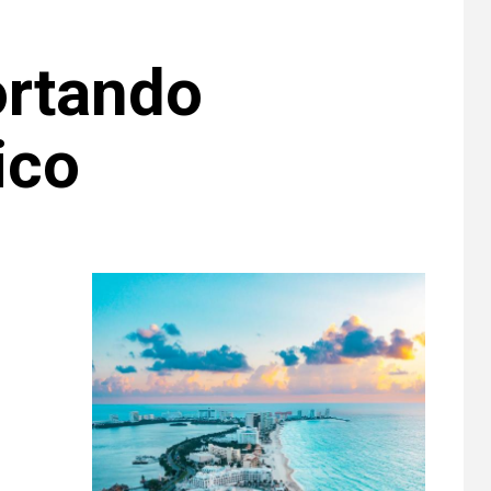
ortando
ico