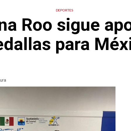
DEPORTES
na Roo sigue ap
dallas para Méx
tura