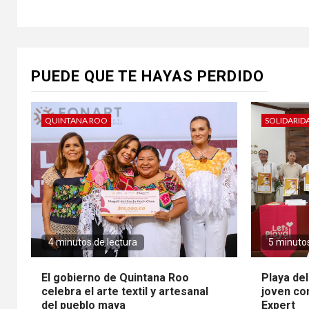
PUEDE QUE TE HAYAS PERDIDO
QUINTANA ROO
SOLIDARID
4 minutos de lectura
5 minutos
El gobierno de Quintana Roo
Playa de
celebra el arte textil y artesanal
joven co
del pueblo maya
Expert