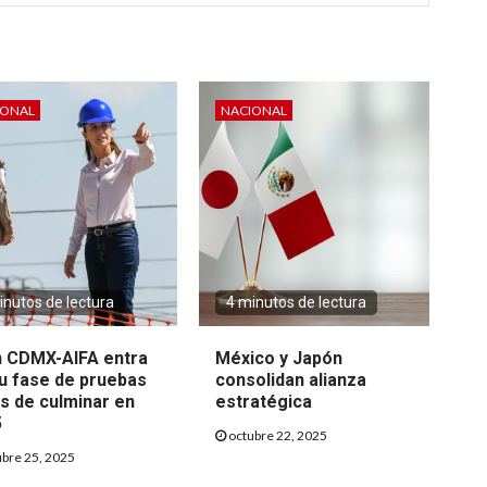
IONAL
NACIONAL
inutos de lectura
4 minutos de lectura
 CDMX-AIFA entra
México y Japón
u fase de pruebas
consolidan alianza
s de culminar en
estratégica
5
octubre 22, 2025
bre 25, 2025