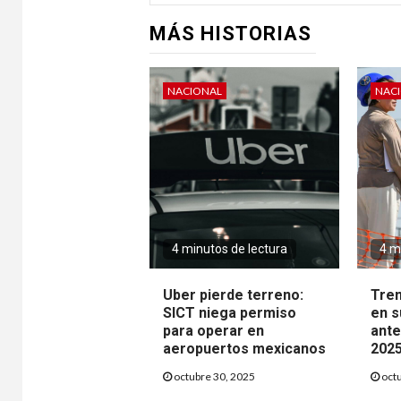
MÁS HISTORIAS
NACIONAL
NAC
4 minutos de lectura
4 m
Uber pierde terreno:
Tren
SICT niega permiso
en s
para operar en
ante
aeropuertos mexicanos
202
octubre 30, 2025
octu