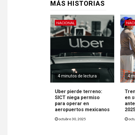
MÁS HISTORIAS
NACIONAL
NAC
4 minutos de lectura
4 m
Uber pierde terreno:
Tren
SICT niega permiso
en s
para operar en
ante
aeropuertos mexicanos
202
octubre 30, 2025
octu