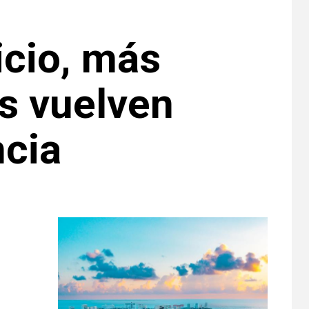
icio, más
s vuelven
ncia