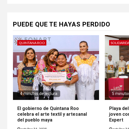
PUEDE QUE TE HAYAS PERDIDO
QUINTANA ROO
SOLIDARID
4 minutos de lectura
5 minutos
El gobierno de Quintana Roo
Playa de
celebra el arte textil y artesanal
joven co
del pueblo maya
Expert
octubre 31, 2025
octubre 31