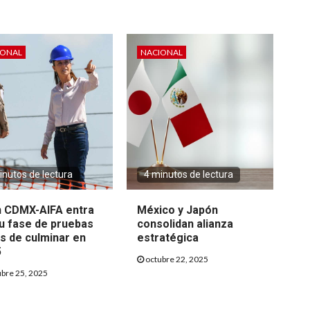
IONAL
NACIONAL
inutos de lectura
4 minutos de lectura
 CDMX-AIFA entra
México y Japón
u fase de pruebas
consolidan alianza
s de culminar en
estratégica
5
octubre 22, 2025
bre 25, 2025