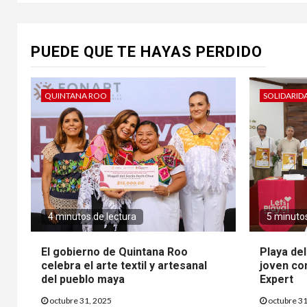
PUEDE QUE TE HAYAS PERDIDO
QUINTANA ROO
SOLIDARID
4 minutos de lectura
5 minutos
El gobierno de Quintana Roo
Playa de
celebra el arte textil y artesanal
joven co
del pueblo maya
Expert
octubre 31, 2025
octubre 31