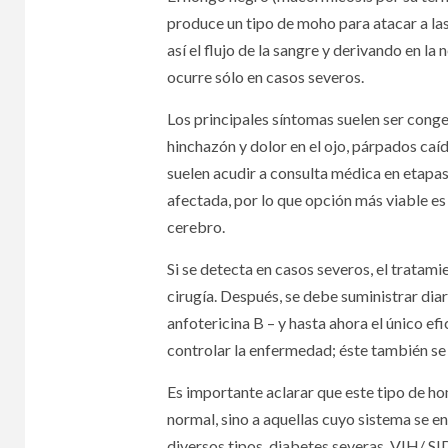
produce un tipo de moho para atacar a las
así el flujo de la sangre y derivando en la 
ocurre sólo en casos severos.
Los principales síntomas suelen ser cong
hinchazón y dolor en el ojo, párpados caí
suelen acudir a consulta médica en etapa
afectada, por lo que opción más viable es l
cerebro.
Si se detecta en casos severos, el tratami
cirugía. Después, se debe suministrar di
anfotericina B – y hasta ahora el único ef
controlar la enfermedad; éste también se
Es importante aclarar que este tipo de ho
normal, sino a aquellas cuyo sistema se 
diversos tipos, diabetes severas, VIH/ SI