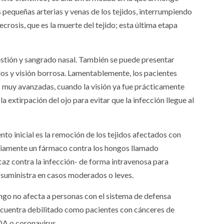
 pequeñas arterias y venas de los tejidos, interrumpiendo
necrosis, que es la muerte del tejido; esta última etapa
estión y sangrado nasal. También se puede presentar
dos y visión borrosa. Lamentablemente, los pacientes
s muy avanzadas, cuando la visión ya fue prácticamente
a extirpación del ojo para evitar que la infección llegue al
ento inicial es la remoción de los tejidos afectados con
ariamente un fármaco contra los hongos llamado
icaz contra la infección- de forma intravenosa para
 suministra en casos moderados o leves.
ngo no afecta a personas con el sistema de defensa
encuentra debilitado como pacientes con cánceres de
DA o coronavirus.