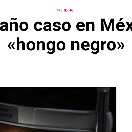
TRENDING
raño caso en Mé
«hongo negro»