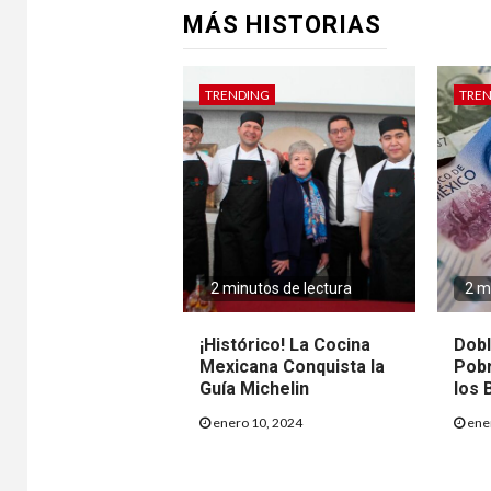
MÁS HISTORIAS
TRENDING
TRE
2 minutos de lectura
2 m
¡Histórico! La Cocina
Dobl
Mexicana Conquista la
Pobr
Guía Michelin
los 
enero 10, 2024
ener