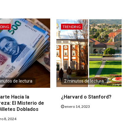
NDING
TRENDING
inutos de lectura
2 minutos de lectura
arte Hacia la
¿Harvard o Stanford?
eza: El Misterio de
enero 14, 2023
Billetes Doblados
o 8, 2024