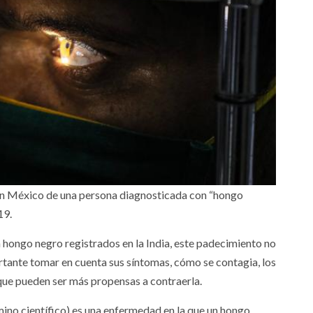
en México de una persona diagnosticada con “hongo
19.
 hongo negro registrados en la India, este padecimiento no
rtante tomar en cuenta sus síntomas, cómo se contagia, los
que pueden ser más propensas a contraerla.
ino científico) es una enfermedad en la que un hongo