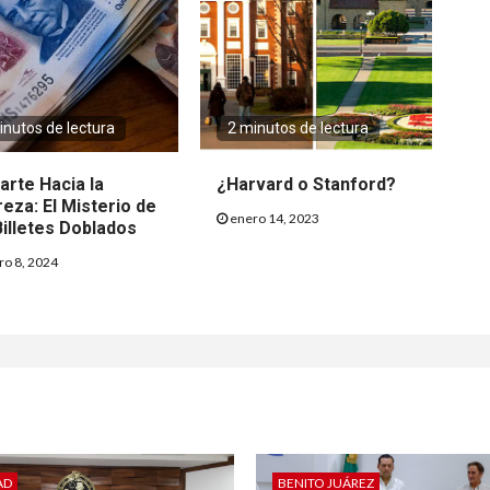
inutos de lectura
2 minutos de lectura
arte Hacia la
¿Harvard o Stanford?
eza: El Misterio de
enero 14, 2023
Billetes Doblados
o 8, 2024
AD
BENITO JUÁREZ