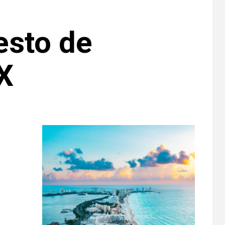
esto de
X