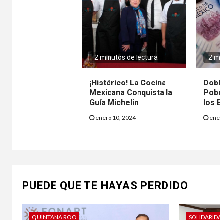
2 minutos de lectura
2 m
¡Histórico! La Cocina
Dobl
Mexicana Conquista la
Pobr
Guía Michelin
los 
enero 10, 2024
ener
PUEDE QUE TE HAYAS PERDIDO
QUINTANA ROO
SOLIDARID