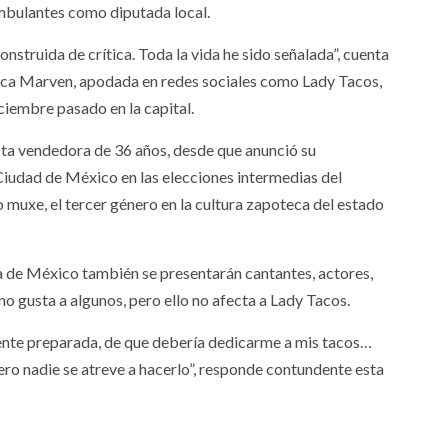
mbulantes como diputada local.
nstruida de crítica. Toda la vida he sido señalada”, cuenta
lítica Marven, apodada en redes sociales como Lady Tacos,
ciembre pasado en la capital.
esta vendedora de 36 años, desde que anunció su
iudad de México en las elecciones intermedias del
o muxe, el tercer género en la cultura zapoteca del estado
ia de México también se presentarán cantantes, actores,
no gusta a algunos, pero ello no afecta a Lady Tacos.
ente preparada, de que debería dedicarme a mis tacos…
ero nadie se atreve a hacerlo”, responde contundente esta